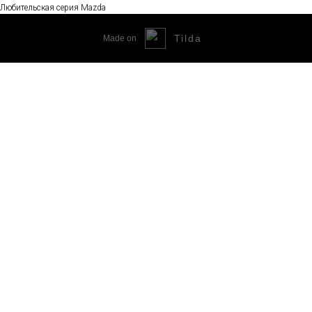
Любительская серия Mazda
Tilda
Made on